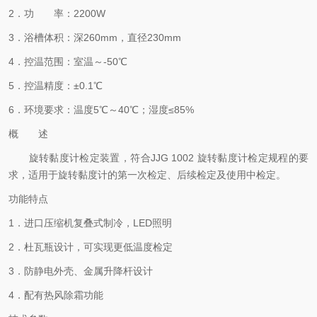
2．功 率：2200W
3．浴槽体积：深260mm，直径230mm
4．控温范围：室温～-50℃
5．控温精度：±0.1℃
6．环境要求：温度5℃～40℃；湿度≤85%
概 述
旋转黏度计检定装置，符合
JJG 1002 旋转黏度计检定规程的要
求，适用于旋转黏度计的第一次检定、后续检定及使用中检定。
功能特点
1．进口压缩机复叠式制冷，LED照明
2．杜瓦瓶设计，可实现更低温度检定
3．防静电外壳、金属升降杆设计
4．配有热风除霜功能