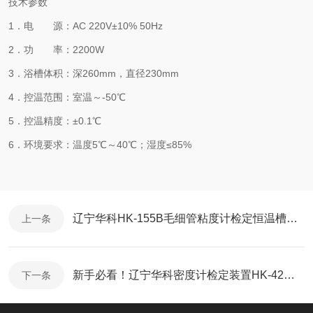
技术参数
1．电 源：AC 220V±10% 50Hz
2．功 率：2200W
3．浴槽体积：深260mm，直径230mm
4．控温范围：室温～-50℃
5．控温精度：±0.1℃
6．环境要求：温度5℃～40℃；湿度≤85%
辽宁华科HK-155B毛细管粘度计检定恒温槽检测技术升级！让检测精度提升30%
上一条
新手必看！辽宁华科密度计检定装置HK-42操作全流程，一步一图，3分钟上手
下一条