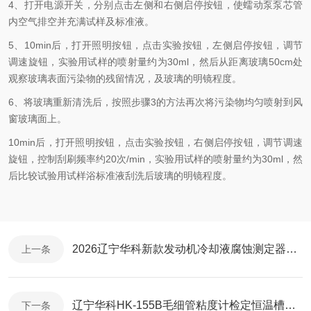
4、打开电源开关，分别点击左侧和右侧启停按钮，使蠕动泵泵芯管
内空气排空并充满试样及标准液。
5、10min后，打开照明按钮，点击实验按钮，左侧启停按钮，调节
调速旋钮，实验用试样的喷射量约为30ml，然后从距离玻璃50cm处
观察玻璃表面污染物的残留情况，及玻璃的明镜程度。
6、将玻璃重新清洗后，按照步骤3的方法再次将污染物均匀喷射到风
窗玻璃面上。
10min后，打开照明按钮，点击实验按钮，右侧启停按钮，调节调速
旋钮，控制刮刷频率约20次/min，实验用试样的喷射量约为30ml，然
后比较试验用试样浴标准液刮洗后玻璃的明镜程度。
2026辽宁华科新款发动机冷却液腐蚀测定器HK-0085A详解：核心参数+性能
上一条
辽宁华科HK-155B毛细管粘度计检定恒温槽检测技术升级！让检测精度提升30%
下一条