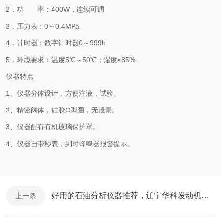
2．功 率：400W，连续可调
3．压力表：0～0.4MPa
4．计时器：数字计时器0～999h
5．环境要求：温度5℃～50℃；湿度≤85%
仪器特点
1、仪器分体设计，方便注液，试验。
2、精密阀体，硅胶O型圈，无泄漏。
3、仪器配有有机玻璃保护罩。
4、仪器自带秒表，到时蜂鸣器报警提示。
好用的石油分析仪器推荐，辽宁华科发动机冷却液冰点测定器解决检测难点
上一条