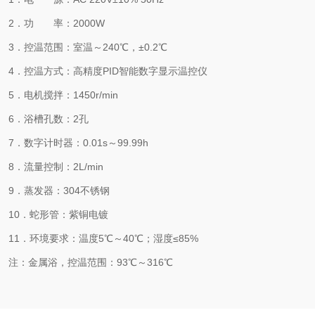
2．功 率：2000W
3．控温范围：室温～240℃，±0.2℃
4．控温方式：高精度PID智能数字显示温控仪
5．电机搅拌：1450r/min
6．浴槽孔数：2孔
7．数字计时器：0.01s～99.99h
8．流量控制：2L/min
9．蒸发器：304不锈钢
10．蛇形管：紫铜电镀
11．环境要求：温度5℃～40℃；湿度≤85%
注：金属浴，控温范围：
93℃～316℃