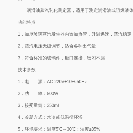
润滑油蒸汽乳化测定器，适用于测定润滑油或阻燃液体
功能特点
1．加厚玻璃蒸汽发生器内置加热管，升温迅速，蒸汽稳定
2．蒸汽电压无级调节，适合各种出气量
3．符合标准的玻璃件，磨口连接，密闭不漏
技术参数
1．电 源：AC 220V±10% 50Hz
2．功 率：800W
3．接受量筒：250ml
4．冷凝方式：水冷或低温循环浴
5．环境要求：温度5℃～30℃；湿度≤85%