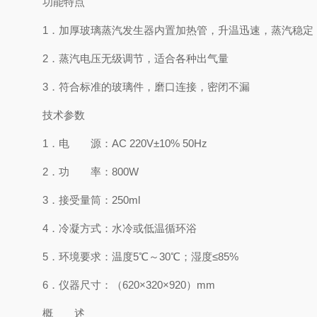
功能特点
1．加厚玻璃蒸汽发生器内置加热管，升温迅速，蒸汽稳定
2．蒸汽电压无级调节，适合各种出气量
3．符合标准的玻璃件，磨口连接，密闭不漏
技术参数
1．电 源：AC 220V±10% 50Hz
2．功 率：800W
3．接受量筒：250ml
4．冷凝方式：水冷或低温循环浴
5．环境要求：温度5℃～30℃；湿度≤85%
6．仪器尺寸：（620×320×920）mm
概 述