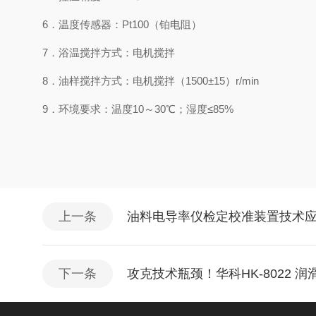
6．温度传感器：Pt100（铂电阻）
7．浴温搅拌方式：电机搅拌
8．油样搅拌方式：电机搅拌（1500±15）r/min
9．环境要求：温度10～30℃；湿度≤85%
上一条
油料电导率仪检定校准装置技术
下一条
攻克技术瓶颈！华科HK-8022