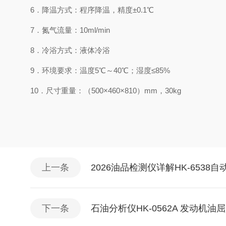
6．降温方式：程序降温，精度±0.1℃
7．氮气流量：10ml/min
8．冷浴方式：液体冷浴
9．环境要求：温度5℃～40℃；湿度≤85%
10．尺寸重量：（500×460×810）mm，30kg
上一条
2026油品检测仪详解HK-653
下一条
石油分析仪HK-0562A 发动