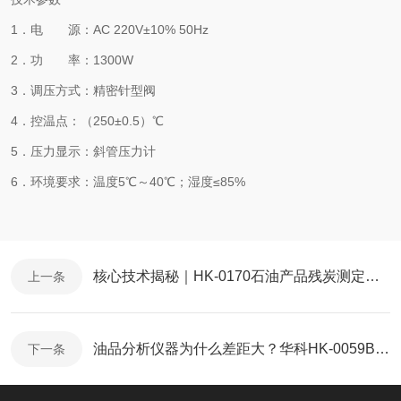
1．电 源：AC 220V±10% 50Hz
2．功 率：1300W
3．调压方式：精密针型阀
4．控温点：（250±0.5）℃
5．压力显示：斜管压力计
6．环境要求：温度5℃～40℃；湿度≤85%
核心技术揭秘｜HK-0170石油产品残炭测定器行业优质仪器，占据半壁江山？
上一条
油品分析仪器为什么差距大？华科HK-0059B润滑油蒸发损失测定器的核心逻辑
下一条