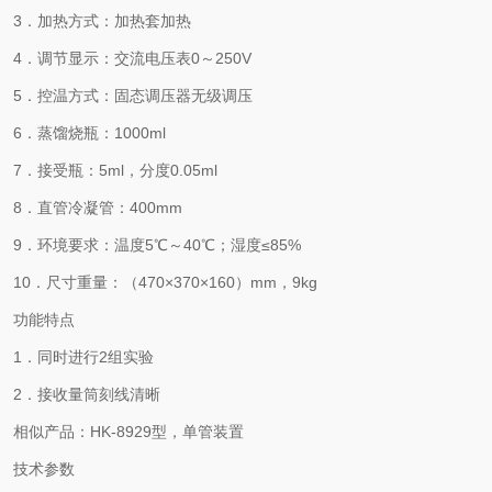
3．加热方式：加热套加热
4．调节显示：交流电压表0～250V
5．控温方式：固态调压器无级调压
6．蒸馏烧瓶：1000ml
7．接受瓶：5ml，分度0.05ml
8．直管冷凝管：400mm
9．环境要求：温度5℃～40℃；湿度≤85%
10．尺寸重量：（470×370×160）mm，9kg
功能特点
1．同时进行2组实验
2．接收量筒刻线清晰
相似产品：HK-8929型，单管装置
技术参数