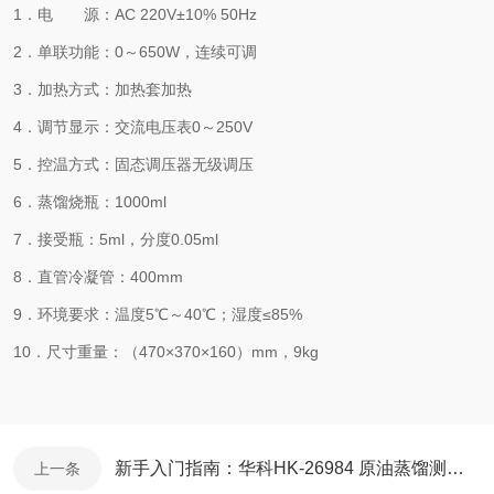
1．电 源：AC 220V±10% 50Hz
2．单联功能：0～650W，连续可调
3．加热方式：加热套加热
4．调节显示：交流电压表0～250V
5．控温方式：固态调压器无级调压
6．蒸馏烧瓶：1000ml
7．接受瓶：5ml，分度0.05ml
8．直管冷凝管：400mm
9．环境要求：温度5℃～40℃；湿度≤85%
10．尺寸重量：（470×370×160）mm，9kg
新手入门指南：华科HK-26984 原油蒸馏测定器核心参数解读，快速上手不踩雷
上一条