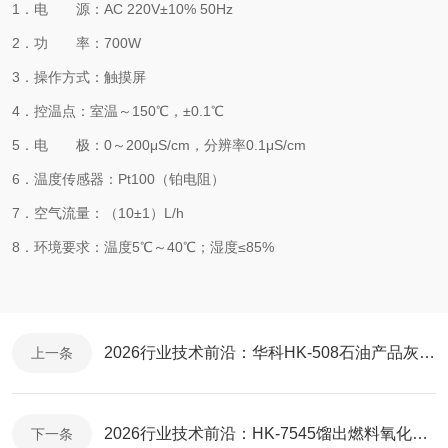
1．电 源：AC 220V±10% 50Hz
2．功 率：700W
3．操作方式：触摸屏
4．控温点：室温～150℃，±0.1℃
5．电 极：0～200μS/cm，分辨率0.1μS/cm
6．温度传感器：Pt100（铂电阻）
7．空气流量：（10±1）L/h
8．环境要求：温度5℃～40℃；湿度≤85%
2026行业技术前沿：华科HK-508石油产品灰分测定器自动检测技术应用与突破
上一条
2026行业技术前沿：HK-7545馏出燃料氧化安定性测定器检测技术应用与突破
下一条