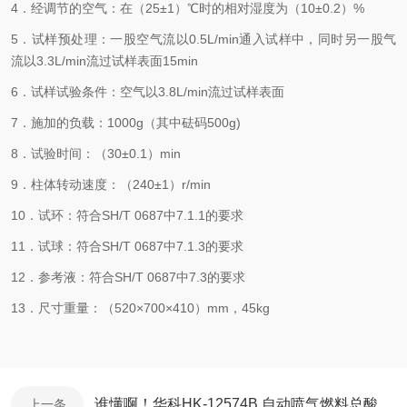
4．经调节的空气：在（25±1）℃时的相对湿度为（10±0.2）%
5．试样预处理：一股空气流以0.5L/min通入试样中，同时另一股气
流以3.3L/min流过试样表面15min
6．试样试验条件：空气以3.8L/min流过试样表面
7．施加的负载：1000g（其中砝码500g)
8．试验时间：（30±0.1）min
9．柱体转动速度：（240±1）r/min
10．试环：符合SH/T 0687中7.1.1的要求
11．试球：符合SH/T 0687中7.1.3的要求
12．参考液：符合SH/T 0687中7.3的要求
13．尺寸重量：（520×700×410）mm，45kg
谁懂啊！华科HK-12574B 自动喷气燃料总酸值测定仪，让检测流程省80%人力
上一条