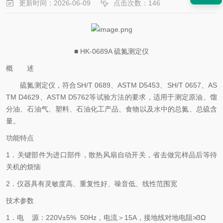
更新时间：2026-06-09
点击次数：146
■ HK-0689A 硫氮测定仪
概 述
硫氮测定仪，符合
SH/T 0689、ASTM D5453、SH/T 0657、AS
TM D4629、ASTM D5762等试验方法的要求，适用于测定原油、馏
分油、石油气、塑料、石油化工产品、食物以及水中的总氮、总硫含
量。
功能特点
1．关键部件为进口部件，散热风扇自动开关，省去做完样品后等待
关机的烦恼
2．仪器具有灵敏度高、重复性好、噪音低、线性范围宽
技术参数
1．电 源：220V±5% 50Hz，电流＞15A，接地线对地电阻≯3Ω