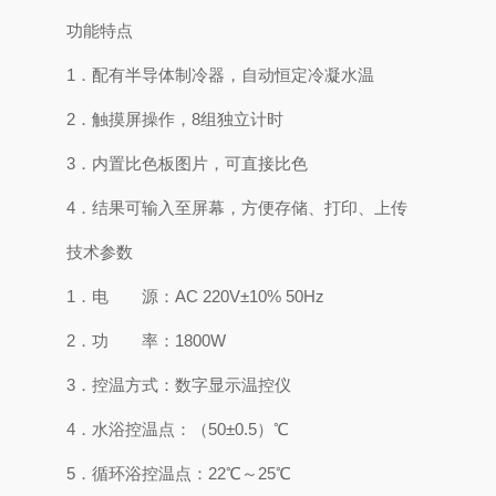
功能特点
1．配有半导体制冷器，自动恒定冷凝水温
2．触摸屏操作，8组独立计时
3．内置比色板图片，可直接比色
4．结果可输入至屏幕，方便存储、打印、上传
技术参数
1．电 源：AC 220V±10% 50Hz
2．功 率：1800W
3．控温方式：数字显示温控仪
4．水浴控温点：（50±0.5）℃
5．循环浴控温点：22℃～25℃