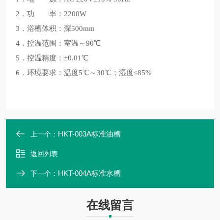
2．功 率：2200W
3．浴槽体积：深500mm
4．控温范围：室温～90℃
5．控温精度：±0.01℃
6．环境要求：温度5℃～30℃；湿度≤85%
HKT-003A标准油槽
上一个：
返回列表
HKT-004A标准水槽
下一个：
在线留言