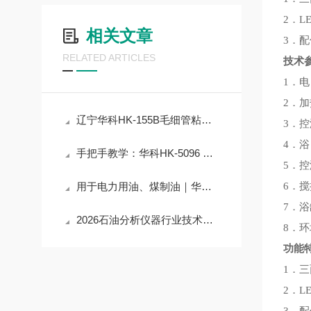
2．
相关文章
3．
RELATED ARTICLES
技术
1．电
2．加
辽宁华科HK-155B毛细管粘度计检定恒温槽检测技术升级！让检测精度提升30%
3．控
4．
手把手教学：华科HK-5096 石油产品铜片腐蚀测定器操作技巧，提升数据精准度
5．控
用于电力用油、煤制油｜华科HK-0771 快速倾凝点测定器（一体机）技术解析
6．
7．浴
2026石油分析仪器行业技术前沿：辽宁华科加抑制剂防锈性能测定器应用与突破
8．环
功能
1．
2．