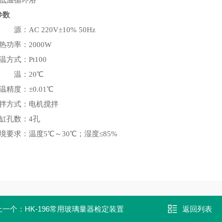
配低温循环浴
参数
 源：AC 220V±10% 50Hz
热功率：2000W
温方式：Pt100
浴 温：20℃
温精度：±0.01℃
搅拌方式：电机搅拌
缸孔数：4孔
境要求：温度5℃～30℃；湿度≤85%
上一个：
HK-196常用玻璃量器检定装置
返回列表