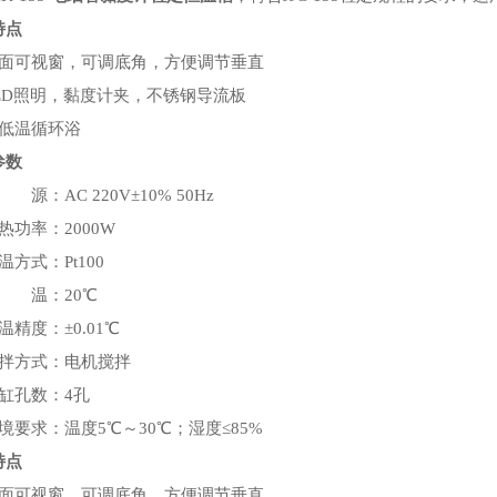
特点
三面可视窗，可调底角，方便调节垂直
LED照明，黏度计夹，不锈钢导流板
配低温循环浴
参数
 源：AC 220V±10% 50Hz
热功率：2000W
温方式：Pt100
浴 温：20℃
温精度：±0.01℃
搅拌方式：电机搅拌
缸孔数：4孔
境要求：温度5℃～30℃；湿度≤85%
特点
三面可视窗，可调底角，方便调节垂直