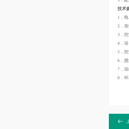
3．
技术
1．电
2．加
3．控
4．
5．控
6．
7．浴
8．环