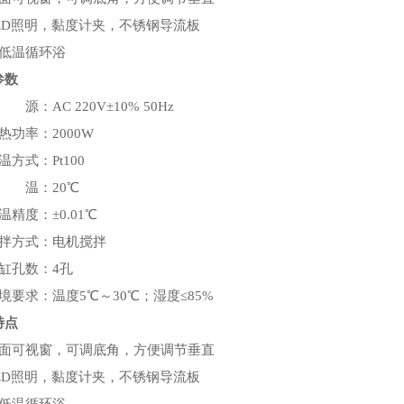
LED照明，黏度计夹，不锈钢导流板
配低温循环浴
参数
 源：AC 220V±10% 50Hz
热功率：2000W
温方式：Pt100
浴 温：20℃
温精度：±0.01℃
搅拌方式：电机搅拌
缸孔数：4孔
境要求：温度5℃～30℃；湿度≤85%
特点
三面可视窗，可调底角，方便调节垂直
LED照明，黏度计夹，不锈钢导流板