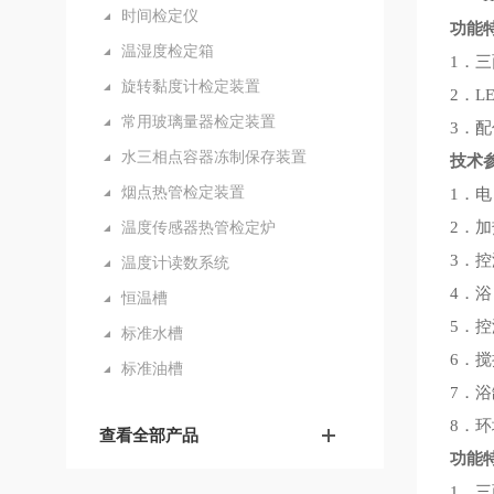
时间检定仪
功能
温湿度检定箱
1．
旋转黏度计检定装置
2．
常用玻璃量器检定装置
3．
水三相点容器冻制保存装置
技术
烟点热管检定装置
1．电
温度传感器热管检定炉
2．加
3．控
温度计读数系统
4．
恒温槽
5．控
标准水槽
6．
标准油槽
7．浴
8．环
查看全部产品
功能
1．