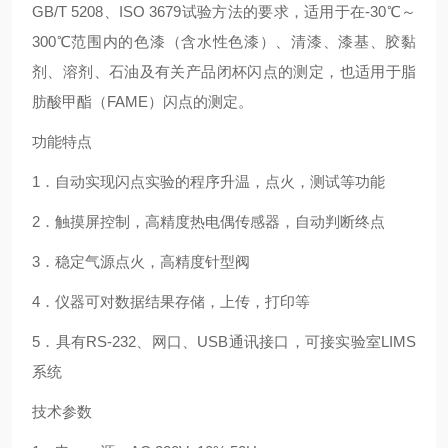
GB/T 5208
、
ISO 3679
试验方法的要求，适用于在
-30
℃～
300
℃范围内的色漆（含水性色漆）、清漆、漆基、胶黏
剂、溶剂、石油及有关产品闭杯闪点的测定，也适用于脂
肪酸甲酯（
FAME
）闪点的测定。
功能特点
1
．自动实现闪点实验的程序升温，点火，测试等功能
2
．触摸屏控制，高精度热电偶传感器，自动判断终点
3
．稳定气源点火，高精度针型阀
4
．仪器可对数据结果存储，上传，打印等
5
．具有
RS-232
、网口、
USB
通讯接口，可接实验室
LIMS
系统
技术参数