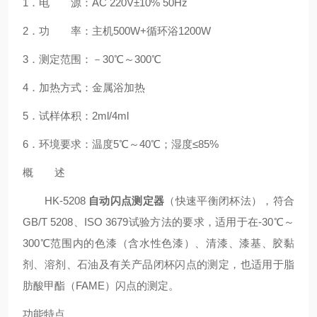
1
．电 源：
AC 220V
±
10% 50Hz
2
．功 率：主机
500W+
循环浴
1200W
3
．测定范围：－
30
℃～
300
℃
4
．加热方式：金属浴加热
5
．试样体积：
2ml/4ml
6
．环境要求：温度
5
℃～
40
℃；湿度≤
85%
概 述
HK-5208
自动闪点测定器
（快速平衡闭杯法），符合
GB/T 5208
、
ISO 3679
试验方法的要求，适用于在
-30
℃～
300
℃范围内的色漆（含水性色漆）、清漆、漆基、胶黏
剂、溶剂、石油及有关产品闭杯闪点的测定，也适用于脂
肪酸甲酯（
FAME
）闪点的测定。
功能特点