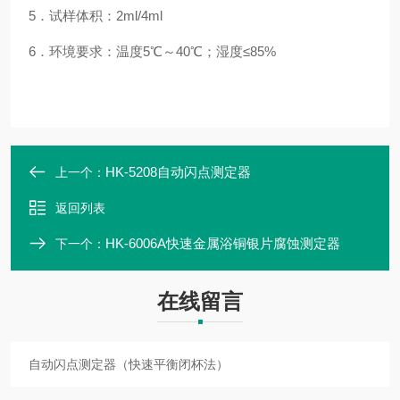
5
．试样体积：
2ml/4ml
6
．环境要求：温度
5
℃～
40
℃；湿度≤
85%
HK-5208自动闪点测定器
上一个：
返回列表
HK-6006A快速金属浴铜银片腐蚀测定器
下一个：
在线留言