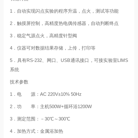
1
．自动实现闪点实验的程序升温，点火，测试等功能
2
．触摸屏控制，高精度热电偶传感器，自动判断终点
3
．稳定气源点火，高精度针型阀
4
．仪器可对数据结果存储，上传，打印等
5
．具有
RS-232
、网口、
USB
通讯接口，可接实验室
LIMS
系统
技术参数
1
．电 源：
AC 220V
±
10% 50Hz
2
．功 率：主机
500W+
循环浴
1200W
3
．测定范围：－
30
℃～
300
℃
4
．加热方式：金属浴加热