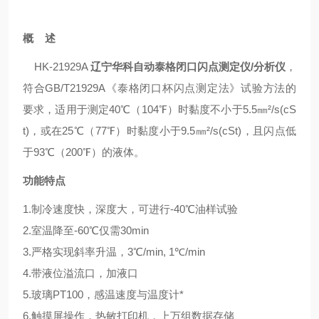
概 述
HK-21929A
辽宁华科自动泰格闭口闪点测定仪/分析仪
，
符合GB/T21929A《泰格闭口杯闪点测定法》试验方法的
要求，适用于测定40℃（104℉）时黏度不小于5.5㎜²/s(cS
t)，或在25℃（77℉）时黏度小于9.5㎜²/s(cSt)，且闪点低
于93℃（200℉）的液体。
功能特点
1.制冷速度快，深度大，可进行-40℃油样试验
2.室温降至-60℃仅需30min
3.严格实现斜率升温，3℃/min, 1℃/min
4.带液位溢流口，加液口
5.玻璃PT100，感温速度与温度计*
6.触摸屏操作，热敏打印机，上万组数据存储