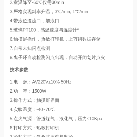
2.室温降至-60℃仅需30min
3.严格实现斜率升温，3℃/min, 1℃/min
4.带液位溢流口，加液口
5.玻璃PT100，感温速度与温度计*
6.触摸屏操作，热敏打印机，上万组数据存储
7.自带未知闪点检测
8.离子环自动检测闪点出现，自动开闭划片点火
技术参数
1.电 源：AV220V±10% 50Hz
2.功 率：1500W
3.操作方式：触摸屏界面
4.实验温度：-40~70℃
5.点火气源：管道煤气，液化气，压力≤10Kpa
6.打印方式：热敏打印机
7.冷却方式：复叠式压缩机制冷