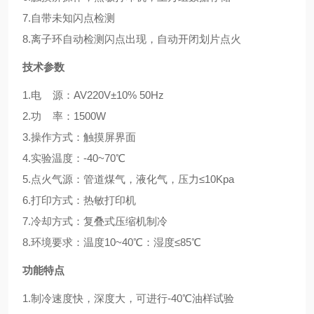
7.自带未知闪点检测
8.离子环自动检测闪点出现，自动开闭划片点火
技术参数
1.电 源：AV220V±10% 50Hz
2.功 率：1500W
3.操作方式：触摸屏界面
4.实验温度：-40~70℃
5.点火气源：管道煤气，液化气，压力≤10Kpa
6.打印方式：热敏打印机
7.冷却方式：复叠式压缩机制冷
8.环境要求：温度10~40℃：湿度≤85℃
功能特点
1.制冷速度快，深度大，可进行-40℃油样试验