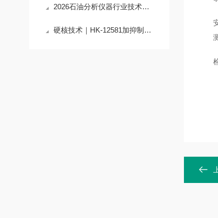
2026石油分析仪器行业技术前沿：辽宁华科润滑脂滚筒安定性测定器应用与突破
硬核技术｜HK-12581加抑制剂氧化特性测定器如何通过技术优化，提升准确度？