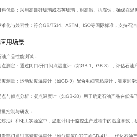
材料优良
：采用高硼硅玻璃或石英玻璃，耐高温、抗腐蚀，确保在温
标准化与兼容性
：符合GB/T514、ASTM、ISO等国际标准，支持
应用场景
石油产品性能测试
：
闪点测定
：通过闭口/开口闪点温度计（如GB-1、GB-3），评估石
黏度测量
：运动粘度温度计（如GB-9）配合毛细管粘度计，测定润
凝点与倾点分析
：凝点温度计（如GB-30）用于确定石油产品在低
质量控制与研发
：
在炼油厂和化工实验室中，温度计用于监控生产过程中的温度参数，
研发部门通过高精度温度计（如分度值0.02℃的GB-41），优化石油