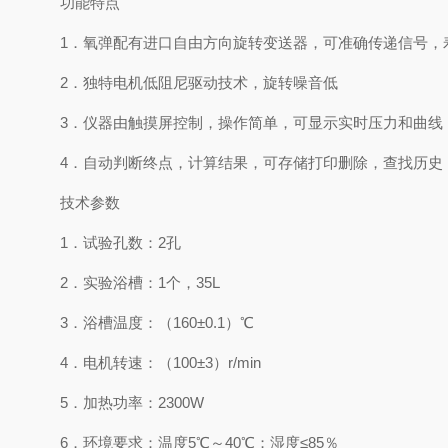
功能特点
1．氧弹配有进口自由方向旋转变送器，可准确传递信号，
2．独特电机低阻尼驱动技术，旋转噪音低
3．仪器由触摸屏控制，操作简单，可显示实时压力和曲线
4．自动判断终点，计算结果，可存储打印删除，查找历史
技术参数
1．试验孔数：2孔
2．实验浴槽：1个，35L
3．浴槽温度：（160±0.1）℃
4．电机转速：（100±3）r/min
5．加热功率：2300W
6．环境要求：温度5℃～40℃；湿度≤85％