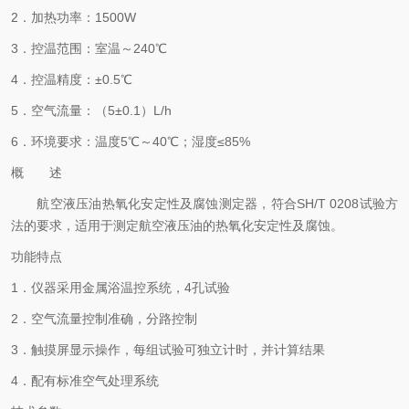
2．加热功率：1500W
3．控温范围：室温～240℃
4．控温精度：±0.5℃
5．空气流量：（5±0.1）L/h
6．环境要求：温度5℃～40℃；湿度≤85%
概 述
航空液压油热氧化安定性及腐蚀测定器，符合SH/T 0208试验方
法的要求，适用于测定航空液压油的热氧化安定性及腐蚀。
功能特点
1．仪器采用金属浴温控系统，4孔试验
2．空气流量控制准确，分路控制
3．触摸屏显示操作，每组试验可独立计时，并计算结果
4．配有标准空气处理系统