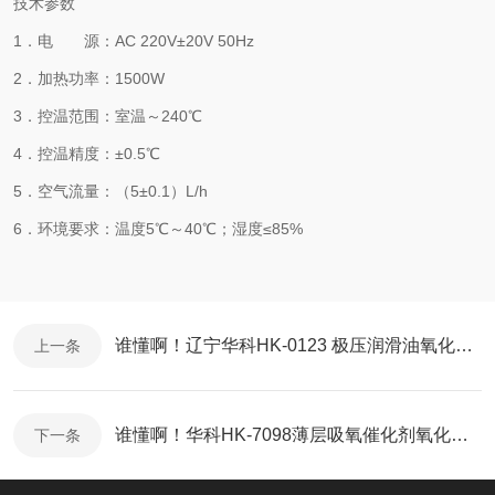
技术参数
1．电 源：AC 220V±20V 50Hz
2．加热功率：1500W
3．控温范围：室温～240℃
4．控温精度：±0.5℃
5．空气流量：（5±0.1）L/h
6．环境要求：温度5℃～40℃；湿度≤85%
谁懂啊！辽宁华科HK-0123 极压润滑油氧化性能测定器，让检测流程省80%人力
上一条
谁懂啊！华科HK-7098薄层吸氧催化剂氧化安定性测定器，让检测流程省80%人力
下一条