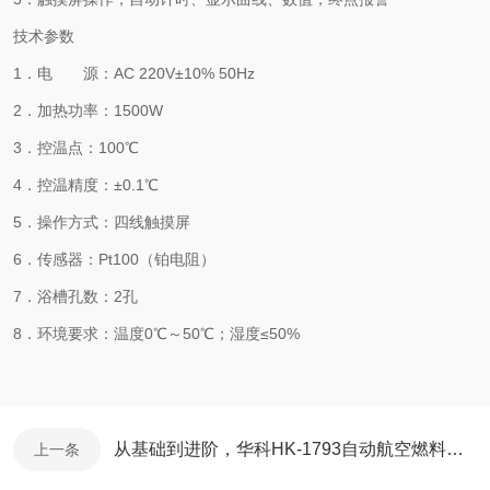
技术参数
1．电 源：AC 220V±10% 50Hz
2．加热功率：1500W
3．控温点：100℃
4．控温精度：±0.1℃
5．操作方式：四线触摸屏
6．传感器：Pt100（铂电阻）
7．浴槽孔数：2孔
8．环境要求：温度0℃～50℃；湿度≤50%
从基础到进阶，华科HK-1793自动航空燃料水反应测定器仪器检测技术全解析
上一条