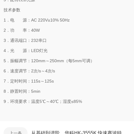
技术参数
1．电 源：AC 220V±10% 50Hz
2．功 率：40W
3．通讯端口：232串口
4．光 源：LED灯光
5．振幅调节：120mm～250mm（每5mm可调）
6．速度调节：2次/s～4次/s
7．定时时间：115s～125s
8．静置时间：5min
9．环境要求：温度5℃～40℃；湿度≤85%
从基础到进阶，华科HK-3555K 快速赛波特比色仪仪器检测技术全解析
上一条