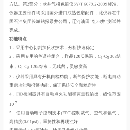
方法。第2部分：录井气相色谱仪SY/T 6679.2-2009标准。
仪器主要部件均采用国外进口成熟色谱配件，此仪器在中
国石油集团长城钻探录井公司，辽河油田“红33井"测试并
完成。
功能特点
1．采用中心切割加反吹技术，分析快速稳定
2．采用专用的色谱柱组合，样品120℃保温，C
-C
30s结
1
5
束，C
-C
120s结束，无残留，灵敏度高
1
8
3．仪器采用具有开机自检功能，断气保护功能，断电自动
重启功能和报警功能，保证系统安全和稳定性
4．FID检测器具有自动点火功能和宽量程输出，线性范围
-7
10
5．使用自动电子控制技术(EPC)控制裁气、空气和氢气，
高精度(0.01psi)，重复性和再现性好