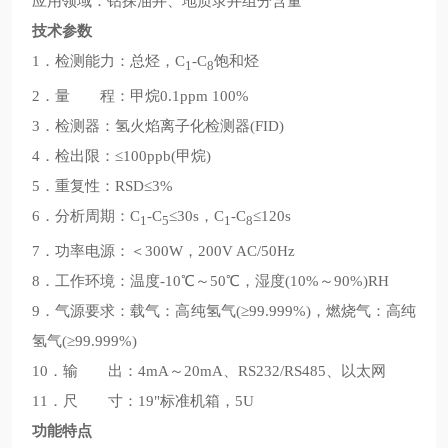
应用领域：钻探油井、地质录井组分含量
技术参数
1．检测能力：总烃，C
-C
饱和烃
1
8
2．量 程：甲烷0.1ppm 100%
3．检测器：氢火焰离子化检测器(FID)
4．检出限：≤100ppb(甲烷)
5．重复性：RSD≤3%
6．分析周期：C
-C
≤30s，C
-C
≤120s
1
5
1
8
7．功率电源：＜300W，200V AC/50Hz
8．工作环境：温度-10℃～50℃，湿度(10%～90%)RH
9．气源要求：载气：高纯氢气(≥99.999%)，燃烧气：高纯
氢气(≥99.999%)
10．输 出：4mA～20mA、RS232/RS485、以太网
11．尺 寸：19"标准机箱，5U
功能特点