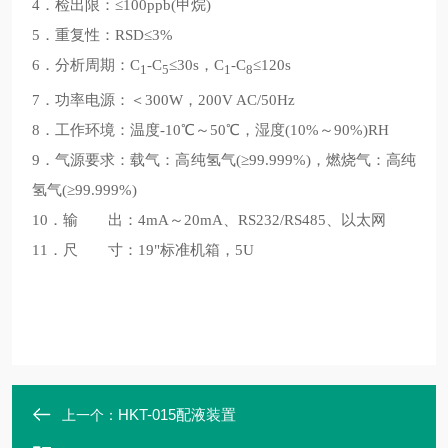
4．检出限：≤100ppb(甲烷)
5．重复性：RSD≤3%
6．分析周期：C
-C
≤30s，C
-C
≤120s
1
5
1
8
7．功率电源：＜300W，200V AC/50Hz
8．工作环境：温度-10℃～50℃，湿度(10%～90%)RH
9．气源要求：载气：高纯氢气(≥99.999%)，燃烧气：高纯
氢气(≥99.999%)
10．输 出：4mA～20mA、RS232/RS485、以太网
11．尺 寸：19"标准机箱，5U
HKT-015配液装置
上一个：