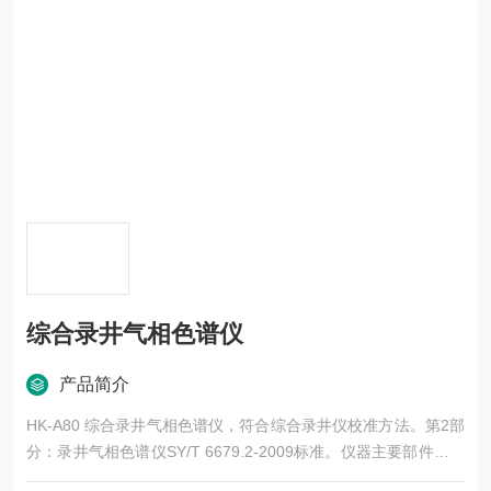
综合录井气相色谱仪
产品简介
HK-A80 综合录井气相色谱仪，符合综合录井仪校准方法。第2部
分：录井气相色谱仪SY/T 6679.2-2009标准。仪器主要部件均采
用国外进口成熟色谱配件，此仪器在中国石油集团长城钻探录井