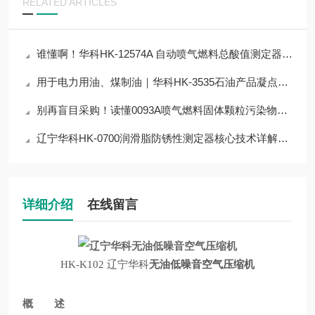
RELATED ARTICLES
谁懂啊！华科HK-12574A 自动喷气燃料总酸值测定器，让检测流程省80%人力
用于电力用油、煤制油｜华科HK-3535石油产品凝点倾点浊点测定器技术解析
别再盲目采购！读懂0093A喷气燃料固体颗粒污染物测定器核心参数，选对仪器
辽宁华科HK-0700润滑脂防锈性测定器核心技术详解，杜绝检测误差
详细介绍
在线留言
HK-K102 辽宁华科
无油低噪音空气压缩机
概 述