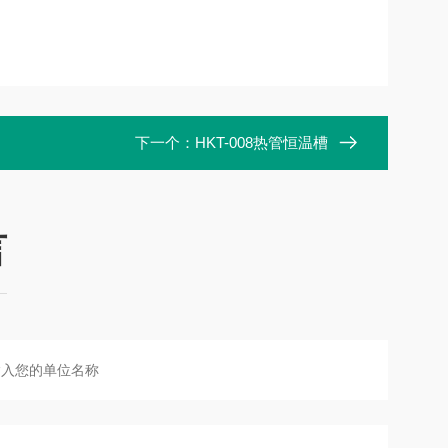
下一个：
HKT-008热管恒温槽
言