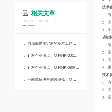
技术
相关文章
1．有
RELATED ARTICLES
2．高
3．图
功能
自动黏度测定器的基本工作原理解析
1．
2．
针对企业痛点，华科HK-0023B喷气燃料银片腐蚀测定器低成本仪器应用解决方案
3．高
针对企业痛点，华科HK-08喷气燃料银片腐蚀测定仪低成本仪器应用解决方案
4．采
技术
一站式解决检测效率低！华科HK-11142绝缘油电离作用下析气性测定器解决方案
1．有
2．高
3．图