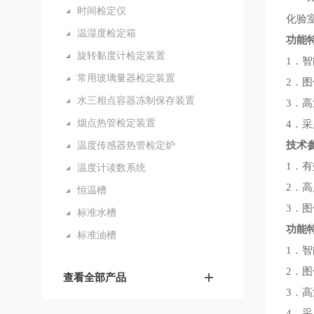
时间检定仪
化验
温湿度检定箱
功能
旋转黏度计检定装置
1．
常用玻璃量器检定装置
2．
水三相点容器冻制保存装置
3．高
烟点热管检定装置
4．采
温度传感器热管检定炉
技术
1．有
温度计读数系统
2．高
恒温槽
3．图
标准水槽
功能
标准油槽
1．
2．
查看全部产品
3．高
4．采