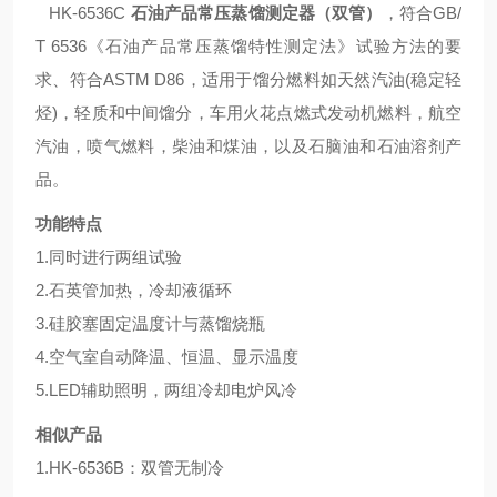
HK-6536C
石油产品常压蒸馏测定器（双管）
，符合GB/
T 6536《石油产品常压蒸馏特性测定法》试验方法的要
求、符合ASTM D86，适用于馏分燃料如天然汽油(稳定轻
烃)，轻质和中间馏分，车用火花点燃式发动机燃料，航空
汽油，喷气燃料，柴油和煤油，以及石脑油和石油溶剂产
品。
功能特点
1.同时进行两组试验
2.石英管加热，冷却液循环
3.硅胶塞固定温度计与蒸馏烧瓶
4.空气室自动降温、恒温、显示温度
5.LED辅助照明，两组冷却电炉风冷
相似产品
1.HK-6536B：双管无制冷