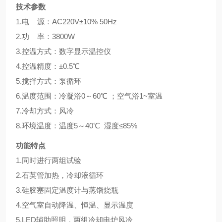
技术参数
1.电 源：AC220V±10% 50Hz
2.功 率：3800W
3.控温方式：数字显示温控仪
4.控温精度：±0.5℃
5.搅拌方式：泵循环
6.温度范围：冷凝浴0～60℃ ；空气浴1~室温
7.冷却方式：风冷
8.环境温度：温度5～40℃ 湿度≤85%
功能特点
1.同时进行两组试验
2.石英管加热，冷却液循环
3.硅胶塞固定温度计与蒸馏烧瓶
4.空气室自动降温、恒温、显示温度
5.LED辅助照明，两组冷却电炉风冷