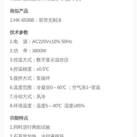
相似产品
1.HK-6536B：双管无制冷
技术参数
1.电 源：AC220V±10% 50Hz
2.功 率：3800W
3.控温方式：数字显示温控仪
4.控温精度：±0.5℃
5.搅拌方式：泵循环
6.温度范围：冷凝浴0～60℃ ；空气浴1~室温
7.冷却方式：风冷
8.环境温度：温度5～40℃ 湿度≤85%
功能特点
1.同时进行两组试验
2.石英管加热，冷却液循环