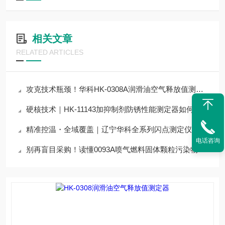
相关文章
RELATED ARTICLES
攻克技术瓶颈！华科HK-0308A润滑油空气释放值测定器技术优化方案，实测有效
硬核技术｜HK-11143加抑制剂防锈性能测定器如何通过技术优化，提升准确度？
精准控温・全域覆盖｜辽宁华科全系列闪点测定仪器核心技术与行业应用解析
电话咨询
别再盲目采购！读懂0093A喷气燃料固体颗粒污染物测定器核心参数，选对仪器