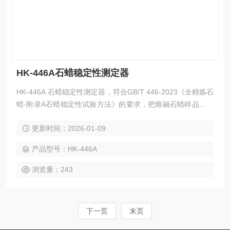
HK-446A石蜡稳定性测定器
HK-446A 石蜡稳定性测定器，符合GB/T 446-2023《全精炼石
蜡-附录A石蜡稳定性试验方法》的要求，把熔融石蜡样品装入
到石英试样皿内，采用循环流动空气吹扫样品表面，在一定的
更新时间：2026-01-09
温度条件下采用紫外光照射一定时间后，测定试样赛波特颜色
以表征样品的稳定程度。
产品型号：HK-446A
浏览量：243
下一页
末页