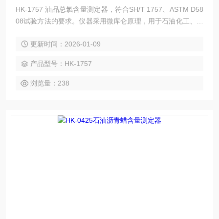
HK-1757 油品总氯含量测定器，符合SH/T 1757、ASTM D58
08试验方法的要求。仪器采用微库仑原理，用于石油化工、煤
化工、芳香烃和天然气等产品的总硫或总氯含量的测定。具有
更新时间：2026-01-09
灵敏度高、重复性好等优点。 主要配置：微库仑滴定仪主
机、搅拌器、进样器、计算机。
产品型号：HK-1757
浏览量：238