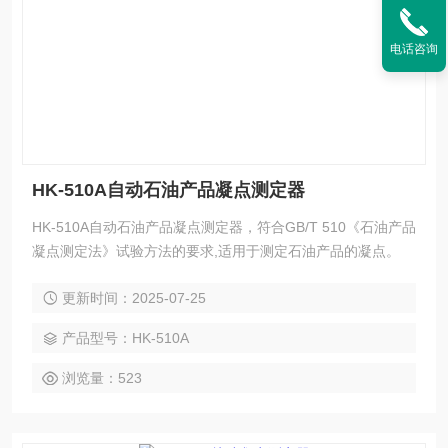
电话咨询
HK-510A自动石油产品凝点测定器
HK-510A自动石油产品凝点测定器，符合GB/T 510《石油产品
凝点测定法》试验方法的要求,适用于测定石油产品的凝点。
更新时间：2025-07-25
产品型号：HK-510A
浏览量：523