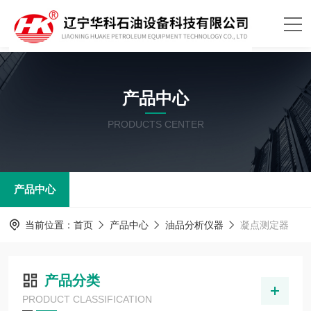
产品中心
PRODUCTS CENTER
产品中心
当前位置：
首页
产品中心
油品分析仪器
凝点测定器
产品分类
PRODUCT CLASSIFICATION