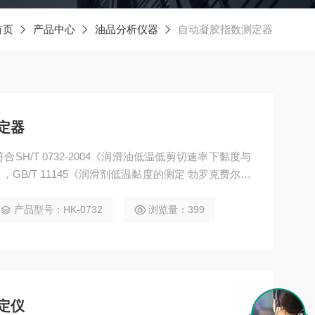
首页
产品中心
油品分析仪器
自动凝胶指数测定器
测定器
符合SH/T 0732-2004《润滑油低温低剪切速率下黏度与
GB/T 11145《润滑剂低温黏度的测定 勃罗克费尔特
ASTM D2983的要求，适用于低温下测定发动机油布氏黏
指数温度，一台仪器进行多种试验。
产品型号：HK-0732
浏览量：399
测定仪