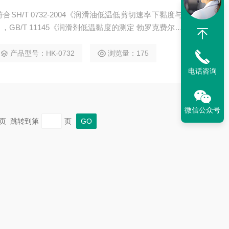
符合SH/T 0732-2004《润滑油低温低剪切速率下黏度与
GB/T 11145《润滑剂低温黏度的测定 勃罗克费尔特
ASTM D2983的要求，适用于低温下测定发动机油布氏黏
指数温度，一台仪器进行多种试验。
产品型号：HK-0732
浏览量：175
电话咨询
微信公众号
 末页 跳转到第
页