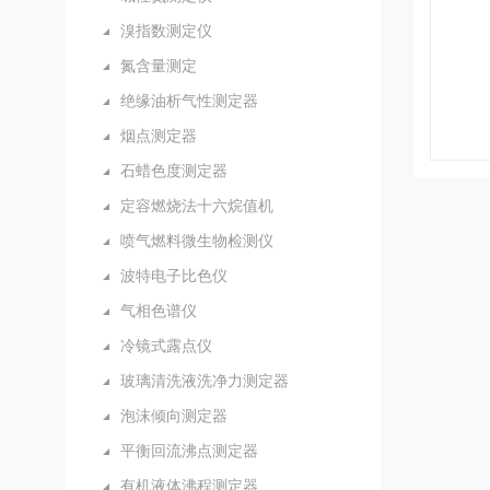
溴指数测定仪
氮含量测定
绝缘油析气性测定器
烟点测定器
石蜡色度测定器
定容燃烧法十六烷值机
喷气燃料微生物检测仪
波特电子比色仪
气相色谱仪
冷镜式露点仪
玻璃清洗液洗净力测定器
泡沫倾向测定器
平衡回流沸点测定器
有机液体沸程测定器