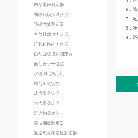
5．冷
击穿电压测定器
6．
曲轴箱模拟试验仪
7．氮
防锈性能测定器
8．
空气释放值测定器
9．环
抗乳化性能测定器
自动凝胶指数测定器
自动岩心干馏仪
水份测定离心机
蜡含量测定仪
盐含量测定器
水含量测定器
沉淀物测定仪
煤油烟点测定器
油脂氧化稳定性测定器