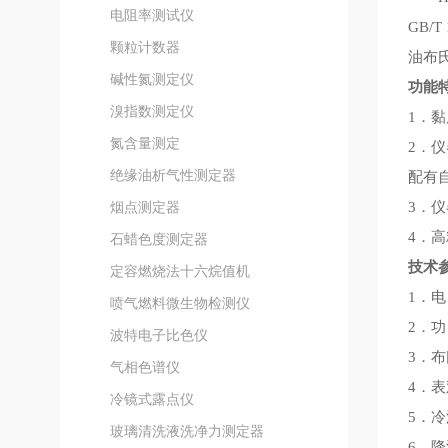
电阻率测试仪
GB/
颗粒计数器
油布
碱性氮测定仪
功能
溴指数测定仪
1．
氮含量测定
2．
绝缘油析气性测定器
配有
烟点测定器
3．
4．
石蜡色度测定器
技术
定容燃烧法十六烷值机
1．电
喷气燃料微生物检测仪
2．功
波特电子比色仪
3．布氏
气相色谱仪
4．表
冷镜式露点仪
5．冷
玻璃清洗液洗净力测定器
6．