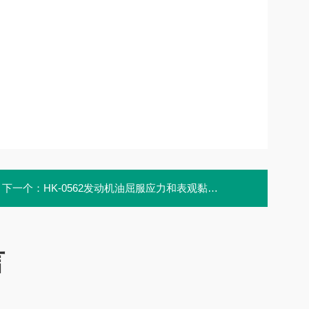
下一个：
HK-0562发动机油屈服应力和表观黏度测定器
言