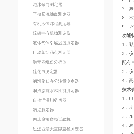
泡沫倾向测定器
7．氮
平衡回流沸点测定器
8．
有机液体沸程测定器
9．环
硫磺中有机物测定仪
功能
液体气体引燃温度测定器
1．
自动苯结晶点测定器
2．
沥青四组份分析仪
配有
硫化氢测定器
3．
4．
润滑脂贮存分油量测定器
技术
润滑脂抗水淋性能测定器
1．电
自动润滑脂剪切器
2．功
滴点测定器
3．布氏
四球摩擦磨损试验机
4．表
过滤器最大空隙直径测定器