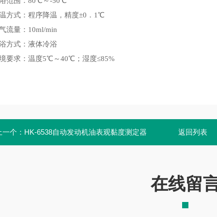
浴范围：80℃～-50℃
降温方式：程序降温，精度±0．1℃
气流量：10ml/min
冷浴方式：液体冷浴
境要求：温度5℃～40℃；湿度≤85%
上一个：
HK-6538自动发动机油表观黏度测定器
返回列表
在线留