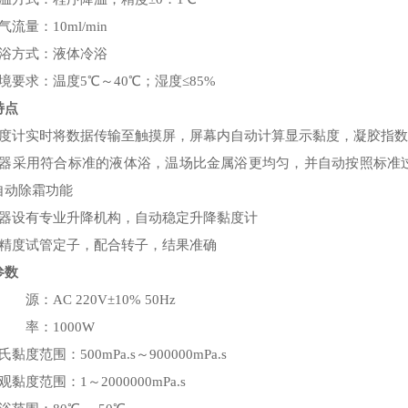
气流量：10ml/min
冷浴方式：液体冷浴
境要求：温度5℃～40℃；湿度≤85%
特点
黏度计实时将数据传输至触摸屏，屏幕内自动计算显示黏度，凝胶指
仪器采用符合标准的液体浴，温场比金属浴更均匀，并自动按照标准
自动除霜功能
仪器设有专业升降机构，自动稳定升降黏度计
高精度试管定子，配合转子，结果准确
参数
 源：AC 220V±10% 50Hz
 率：1000W
黏度范围：500mPa.s～900000mPa.s
观黏度范围：1～2000000mPa.s