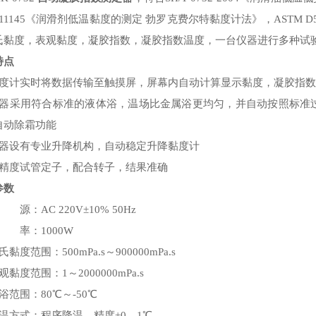
T 11145《润滑剂低温黏度的测定 勃罗克费尔特黏度计法》，ASTM D
氏黏度，表观黏度，凝胶指数，凝胶指数温度，一台仪器进行多种试
特点
黏度计实时将数据传输至触摸屏，屏幕内自动计算显示黏度，凝胶指
仪器采用符合标准的液体浴，温场比金属浴更均匀，并自动按照标准
自动除霜功能
仪器设有专业升降机构，自动稳定升降黏度计
高精度试管定子，配合转子，结果准确
参数
 源：AC 220V±10% 50Hz
 率：1000W
黏度范围：500mPa.s～900000mPa.s
观黏度范围：1～2000000mPa.s
浴范围：80℃～-50℃
降温方式：程序降温，精度±0．1℃