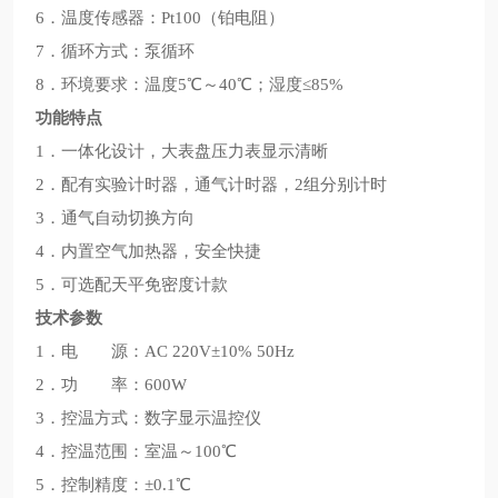
6．温度传感器：Pt100（铂电阻）
7．循环方式：泵循环
8．环境要求：温度5℃～40℃；湿度≤85%
功能特点
‍‍1．一体化设计，大表盘压力表显示清晰
2．配有实验计时器，通气计时器，2组分别计时
3．通气自动切换方向
4．内置空气加热器，安全快捷
5．可选配天平免密度计款
技术参数
1．电 源：AC 220V±10% 50Hz
2．功 率：600W
3．控温方式：数字显示温控仪
4．控温范围：室温～100℃
5．控制精度：±0.1℃