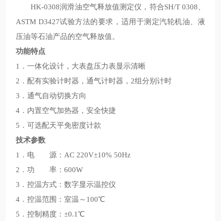
HK-0308润滑油空气释放值测定仪
，符合SH/T 0308、
ASTM D3427试验方法的要求，适用于测定汽轮机油、液
压油等石油产品的空气释放值。
功能特点
‍‍1．一体化设计，大表盘压力表显示清晰
2．配有实验计时器，通气计时器，2组分别计时
3．通气自动切换方向
4．内置空气加热器，安全快捷
5．可选配天平免密度计款
技术参数
1．电 源：AC 220V±10% 50Hz
2．功 率：600W
3．控温方式：数字显示温控仪
4．控温范围：室温～100℃
5．控制精度：±0.1℃