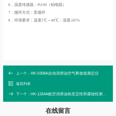
6．温度传感器：Pt100（铂电阻）
7．循环方式：泵循环
8．环境要求：温度5℃～40℃；湿度≤85%
HK-0308A自动润滑油空气释放值测定仪
上一个：
返回列表
HK-1264A航空润滑油热安定性和腐蚀性测定仪
下一个：
在线留言