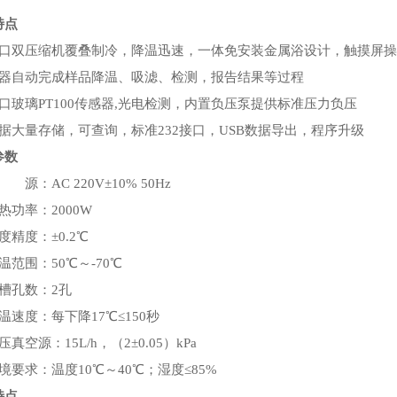
特点
进口双压缩机覆叠制冷，降温迅速，一体免安装金属浴设计，触摸屏操
仪器自动完成样品降温、吸滤、检测，报告结果等过程
口玻璃PT100传感器,光电检测，内置负压泵提供标准压力负压
数据大量存储，可查询，标准232接口，USB数据导出，程序升级
参数
 源：AC 220V±10% 50Hz
热功率：2000W
度精度：±0.2℃
温范围：50℃～-70℃
槽孔数：2孔
温速度：每下降17℃≤150秒
压真空源：15L/h，（2±0.05）kPa
境要求：温度10℃～40℃；湿度≤85%
特点