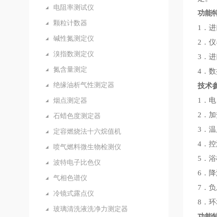
电阻率测试仪
功能
颗粒计数器
1．
碱性氮测定仪
2．
溴指数测定仪
3．进
氮含量测定
4．
绝缘油析气性测定器
技术
烟点测定器
1．电
2．加
石蜡色度测定器
3．温
定容燃烧法十六烷值机
4．控
喷气燃料微生物检测仪
5．浴
波特电子比色仪
6．降
气相色谱仪
7．负
冷镜式露点仪
8．环
玻璃清洗液洗净力测定器
功能