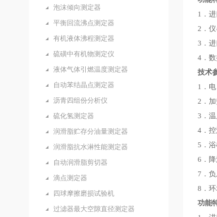
泡沫倾向测定器
1．
平衡回流沸点测定器
2．
有机液体沸程测定器
3．进
硫磺中有机物测定仪
4．
液体气体引燃温度测定器
技术
自动苯结晶点测定器
1．电
沥青四组份分析仪
2．加
硫化氢测定器
3．温
4．控
润滑脂贮存分油量测定器
5．浴
润滑脂抗水淋性能测定器
6．降
自动润滑脂剪切器
7．负
滴点测定器
8．环
四球摩擦磨损试验机
功能
过滤器最大空隙直径测定器