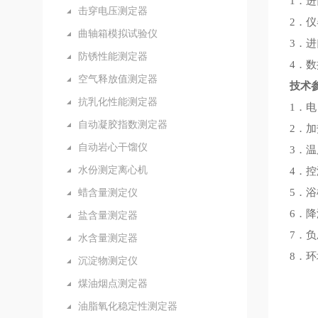
1．
击穿电压测定器
2．
曲轴箱模拟试验仪
3．进
防锈性能测定器
4．
空气释放值测定器
技术
抗乳化性能测定器
1．电
自动凝胶指数测定器
2．加
自动岩心干馏仪
3．温
水份测定离心机
4．控
蜡含量测定仪
5．浴
6．降
盐含量测定器
7．负
水含量测定器
8．环
沉淀物测定仪
煤油烟点测定器
油脂氧化稳定性测定器