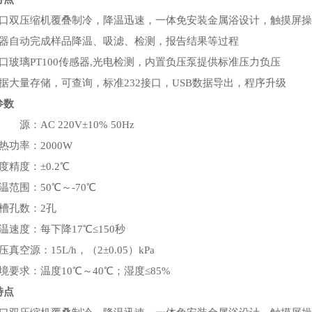
进口双压缩机覆叠制冷，降温迅速，一体免安装金属浴设计，触摸屏操
仪器自动完成样品降温、吸滤、检测，报告结果等过程
口玻璃PT100传感器,光电检测，内置负压泵提供标准压力负压
数据大量存储，可查询，标准232接口，USB数据导出，程序升级
参数
 源：AC 220V±10% 50Hz
热功率：2000W
度精度：±0.2℃
温范围：50℃～-70℃
槽孔数：2孔
温速度：每下降17℃≤150秒
压真空源：15L/h，（2±0.05）kPa
境要求：温度10℃～40℃；湿度≤85%
特点