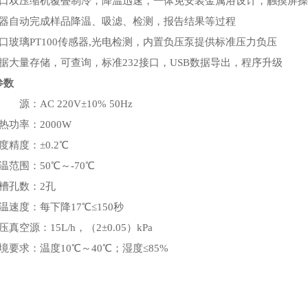
进口双压缩机覆叠制冷，降温迅速，一体免安装金属浴设计，触摸屏操
仪器自动完成样品降温、吸滤、检测，报告结果等过程
口玻璃PT100传感器,光电检测，内置负压泵提供标准压力负压
数据大量存储，可查询，标准232接口，USB数据导出，程序升级
参数
 源：AC 220V±10% 50Hz
热功率：2000W
度精度：±0.2℃
温范围：50℃～-70℃
槽孔数：2孔
温速度：每下降17℃≤150秒
压真空源：15L/h，（2±0.05）kPa
境要求：温度10℃～40℃；湿度≤85%