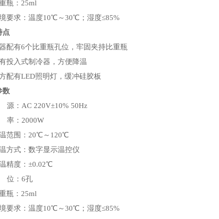
重瓶：25ml
境要求：温度10℃～30℃；湿度≤85%
特点
仪器配有6个比重瓶孔位，牢固夹持比重瓶
配有投入式制冷器，方便降温
下方配有LED照明灯，缓冲硅胶板
参数
源：AC 220V±10% 50Hz
 率：2000W
温范围：20℃～120℃
控温方式：数字显示温控仪
温精度：±0.02℃
 位：6孔
重瓶：25ml
境要求：温度10℃～30℃；湿度≤85%