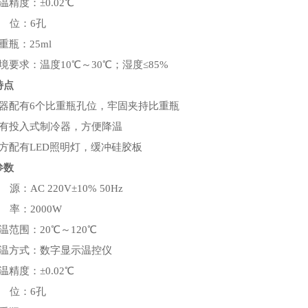
温精度：±0.02℃
 位：6孔
重瓶：25ml
境要求：温度10℃～30℃；湿度≤85%
特点
仪器配有6个比重瓶孔位，牢固夹持比重瓶
配有投入式制冷器，方便降温
下方配有LED照明灯，缓冲硅胶板
参数
源：AC 220V±10% 50Hz
 率：2000W
温范围：20℃～120℃
控温方式：数字显示温控仪
温精度：±0.02℃
 位：6孔