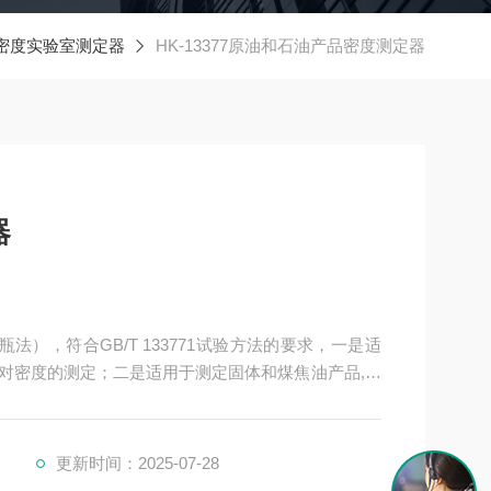
密度实验室测定器
HK-13377原油和石油产品密度测定器
器
瓶法），符合GB/T 133771试验方法的要求，一是适
对密度的测定；二是适用于测定固体和煤焦油产品,包
的混合物,不适用于测定按照GB/T8017测得雷德蒸
40℃的高挥发性液体的密度和相对密度；三是适用于除高黏性
更新时间：2025-07-28