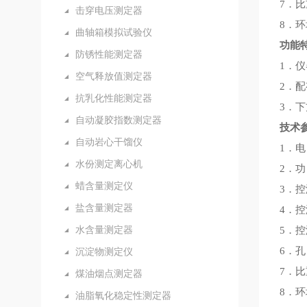
7．比
击穿电压测定器
8．环
曲轴箱模拟试验仪
功能
防锈性能测定器
1．
空气释放值测定器
2．
抗乳化性能测定器
3．
自动凝胶指数测定器
技术
自动岩心干馏仪
1．电 
水份测定离心机
2．功
蜡含量测定仪
3．控
盐含量测定器
4．
水含量测定器
5．控
6．孔
沉淀物测定仪
7．比
煤油烟点测定器
8．环
油脂氧化稳定性测定器