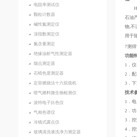
电阻率测试仪
HK-
颗粒计数器
石油
碱性氮测定仪
物,不
溴指数测定仪
用于
氮含量测定
7测得
绝缘油析气性测定器
功能
烟点测定器
1．
石蜡色度测定器
2．
定容燃烧法十六烷值机
3．
技术
喷气燃料微生物检测仪
1．电 
波特电子比色仪
2．功
气相色谱仪
3．控
冷镜式露点仪
4．
玻璃清洗液洗净力测定器