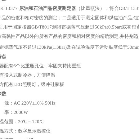
13377
原油和石油产品密度测定器
（比重瓶法），符合GB/T 1
产品的密度和相对密度的测定；二是适用于测定固体和煤焦油产品,
适用于测定按照GB/T8017测得雷德蒸气压超过50kPa(0.5bar
除高黏性产品以外的所有产品的密度和相对密度的精确测定,并特别适用
雷德蒸气压不超过130kPa(1.3bar)及在试验温度下运动黏度低于50m
特点
仪器配有6个比重瓶孔位，牢固夹持比重瓶
配有投入式制冷器，方便降温
下方配有LED照明灯，缓冲硅胶板
参数
源：AC 220V±10% 50Hz
 率：2000W
温范围：20℃～120℃
控温方式：数字显示温控仪