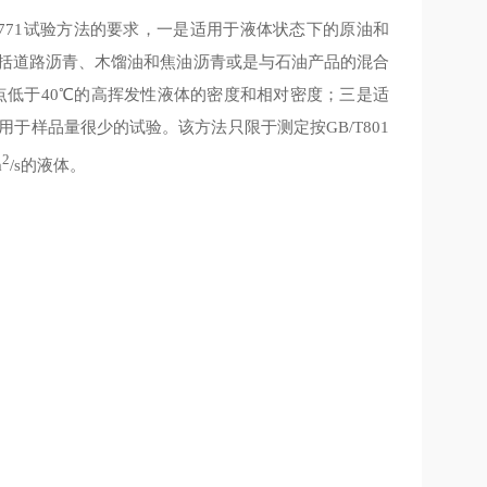
33771试验方法的要求，一是适用于液体状态下的原油和
包括道路沥青、木馏油和焦油沥青或是与石油产品的混合
)或初馏点低于40℃的高挥发性液体的密度和相对密度；三是适
于样品量很少的试验。该方法只限于测定按GB/T801
2
m
/s的液体。