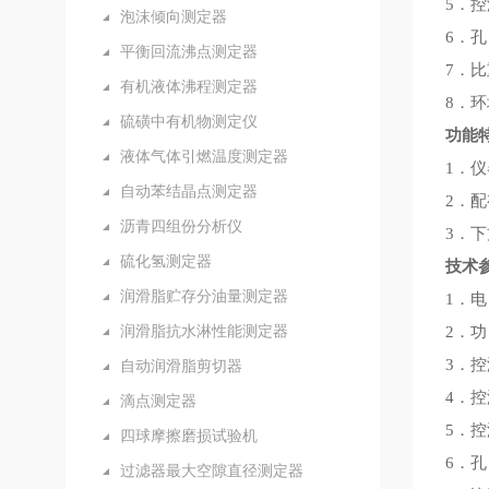
5．控
泡沫倾向测定器
6．孔
平衡回流沸点测定器
7．比
有机液体沸程测定器
8．环
硫磺中有机物测定仪
功能
液体气体引燃温度测定器
1．
自动苯结晶点测定器
2．
沥青四组份分析仪
3．
硫化氢测定器
技术
润滑脂贮存分油量测定器
1．电 
润滑脂抗水淋性能测定器
2．功
3．控
自动润滑脂剪切器
4．
滴点测定器
5．控
四球摩擦磨损试验机
6．孔
过滤器最大空隙直径测定器