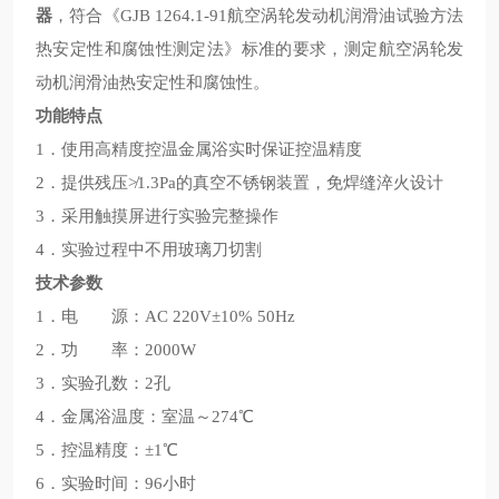
器
，符合《GJB 1264.1-91航空涡轮发动机润滑油试验方法
热安定性和腐蚀性测定法》标准的要求，测定航空涡轮发
动机润滑油热安定性和腐蚀性。
功能特点
1．使用高精度控温金属浴实时保证控温精度
2．提供残压≯1.3Pa的真空不锈钢装置，免焊缝淬火设计
3．采用触摸屏进行实验完整操作
4．实验过程中不用玻璃刀切割
技术参数
1．电 源：AC 220V±10% 50Hz
2．功 率：2000W
3．实验孔数：2孔
4．金属浴温度：室温～274℃
5．控温精度：±1℃
6．实验时间：96小时