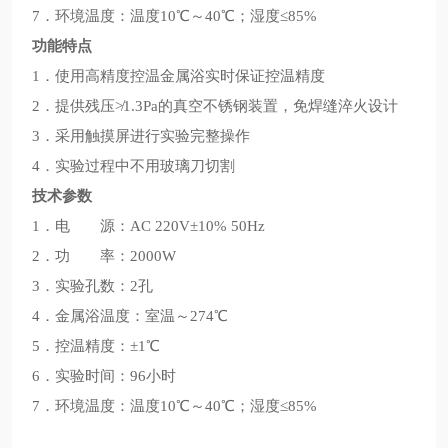
7．环境温度：温度10℃～40℃；湿度≤85%
功能特点
1．使用高精度控温金属浴实时保证控温精度
2．提供残压≯1.3Pa的真空不锈钢装置，免焊缝淬火设计
3．采用触摸屏进行实验完整操作
4．实验过程中不用玻璃刀切割
技术参数
1．电 源：AC 220V±10% 50Hz
2．功 率：2000W
3．实验孔数：2孔
4．金属浴温度：室温～274℃
5．控温精度：±1℃
6．实验时间：96小时
7．环境温度：温度10℃～40℃；湿度≤85%