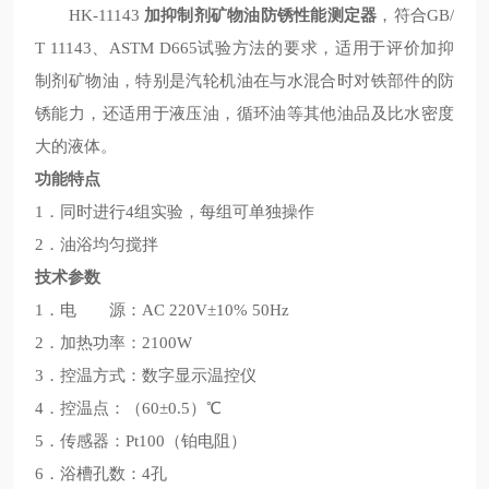
HK-11143
加抑制剂矿物油防锈性能测定器
，符合GB/
T 11143、ASTM D665试验方法的要求，适用于评价加抑
制剂矿物油，特别是汽轮机油在与水混合时对铁部件的防
锈能力，还适用于液压油，循环油等其他油品及比水密度
大的液体。
功能特点
1．同时进行4组实验，每组可单独操作
2．油浴均匀搅拌
技术参数
1．电 源：AC 220V±10% 50Hz
2．加热功率：2100W
3．控温方式：数字显示温控仪
4．控温点：（60±0.5）℃
5．传感器：Pt100（铂电阻）
6．浴槽孔数：4孔