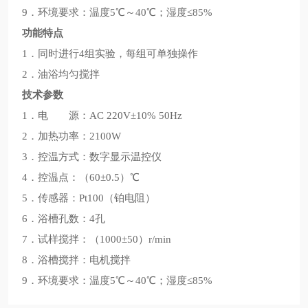
9．环境要求：温度5℃～40℃；湿度≤85%
功能特点
1．同时进行4组实验，每组可单独操作
2．油浴均匀搅拌
技术参数
1．电 源：AC 220V±10% 50Hz
2．加热功率：2100W
3．控温方式：数字显示温控仪
4．控温点：（60±0.5）℃
5．传感器：Pt100（铂电阻）
6．浴槽孔数：4孔
7．试样搅拌：（1000±50）r/min
8．浴槽搅拌：电机搅拌
9．环境要求：温度5℃～40℃；湿度≤85%