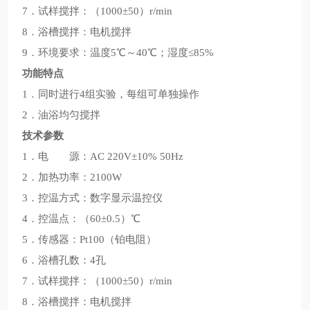
7．试样搅拌：（1000±50）r/min
8．浴槽搅拌：电机搅拌
9．环境要求：温度5℃～40℃；湿度≤85%
功能特点
1．同时进行4组实验，每组可单独操作
2．油浴均匀搅拌
技术参数
1．电 源：AC 220V±10% 50Hz
2．加热功率：2100W
3．控温方式：数字显示温控仪
4．控温点：（60±0.5）℃
5．传感器：Pt100（铂电阻）
6．浴槽孔数：4孔
7．试样搅拌：（1000±50）r/min
8．浴槽搅拌：电机搅拌