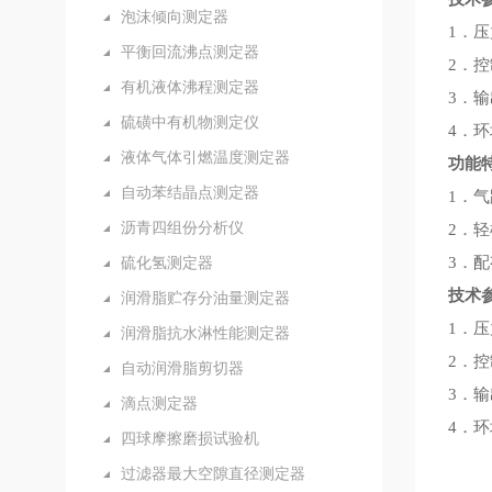
泡沫倾向测定器
1．压
平衡回流沸点测定器
2．控
有机液体沸程测定器
3．输
硫磺中有机物测定仪
4．环
液体气体引燃温度测定器
功能
自动苯结晶点测定器
1．
沥青四组份分析仪
2．
硫化氢测定器
3．
技术
润滑脂贮存分油量测定器
1．压
润滑脂抗水淋性能测定器
2．控
自动润滑脂剪切器
3．输
滴点测定器
4．环
四球摩擦磨损试验机
过滤器最大空隙直径测定器