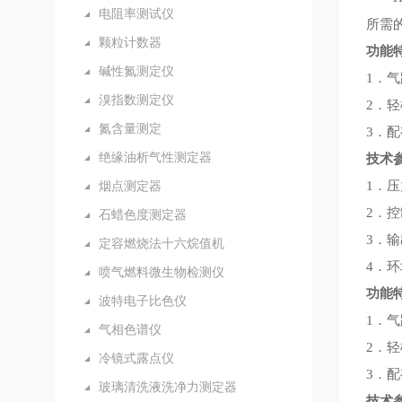
电阻率测试仪
所需
颗粒计数器
功能
碱性氮测定仪
1．
溴指数测定仪
2．
氮含量测定
3．
绝缘油析气性测定器
技术
烟点测定器
1．压
2．控
石蜡色度测定器
3．输
定容燃烧法十六烷值机
4．环
喷气燃料微生物检测仪
功能
波特电子比色仪
1．
气相色谱仪
2．
冷镜式露点仪
3．
玻璃清洗液洗净力测定器
技术