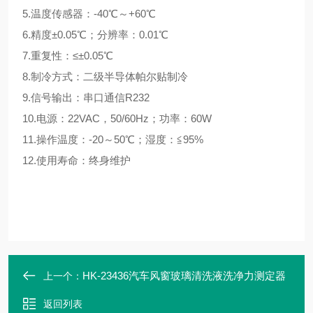
5.温度传感器：-40℃～+60℃
6.精度±0.05℃；分辨率：0.01℃
7.重复性：≤±0.05℃
8.制冷方式：二级半导体帕尔贴制冷
9.信号输出：串口通信R232
10.电源：22VAC，50/60Hz；功率：60W
11.操作温度：-20～50℃；湿度：≦95%
12.使用寿命：终身维护
HK-23436汽车风窗玻璃清洗液洗净力测定器
上一个：
返回列表