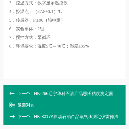
3．控温方式：数字显示温控仪
4．控温点：（37.8±0.1）℃
5．传感器：Pt100（铂电阻）
6．实验单体：2组
7．搅拌方式：泵循环
8．环境要求：温度5℃～40℃；湿度≤85%
HK-266辽宁华科石油产品恩氏粘度测定器
上一个：
返回列表
HK-8017A自动石油产品蒸气压测定仪雷德法
下一个：