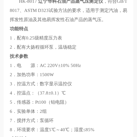
HK-8017
辽宁华科石油产品蒸气压测定仪
，符合GB/T
8017、ASTM D323试验方法的要求，适用于测定汽油，易
挥发性原油及其他易挥发性石油产品的蒸气压。
功能特点
1．配有0.25级精度压力表
2．配有大扬程循环泵，温场稳定
技术参数
1．电 源：AC 220V±10% 50Hz
2．加热功率：1500W
3．控温方式：数字显示温控仪
4．控温点：（37.8±0.1）℃
5．传感器：Pt100（铂电阻）
6．实验单体：2组
7．搅拌方式：泵循环
8．环境要求：温度5℃～40℃；湿度≤85%