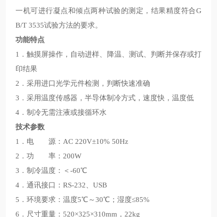
一机可进行凝点和倾点两种试验的测定，结果精度符合G
B/T 3535试验方法的要求。
功能特点
1．触摸屏操作，自动进样、降温、测试、判断并保存或打
印结果
2．采用进口光学元件检测，判断快速准确
3．采用温度传感器，半导体制冷方式，速度快，温度低
4．制冷无需注液或接循环水
技术参数
1．电 源：AC 220V±10% 50Hz
2．功 率：200W
3．制冷温度：＜-60℃
4．通讯接口：RS-232、USB
5．环境要求：温度5℃～30℃；湿度≤85%
6．尺寸重量：520×325×310mm，22kg