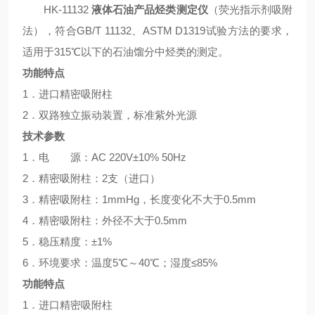
HK-11132
液体石油产品烃类测定仪
（荧光指示剂吸附
法），符合GB/T 11132、ASTM D1319试验方法的要求，
适用于315℃以下的石油馏分中烃类的测定。
功能特点
1．进口精密吸附柱
2．双路独立振动装置，标准紫外光源
技术参数
1．电 源：AC 220V±10% 50Hz
2．精密吸附柱：2支（进口）
3．精密吸附柱：1mmHg，长度变化不大于0.5mm
4．精密吸附柱：外径不大于0.5mm
5．稳压精度：±1%
6．环境要求：温度5℃～40℃；湿度≤85%
功能特点
1．进口精密吸附柱