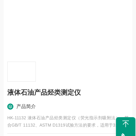
液体石油产品烃类测定仪
产品简介
HK-11132 液体石油产品烃类测定仪（荧光指示剂吸附法），符
合GB/T 11132、ASTM D1319试验方法的要求，适用于315℃以
下的石油馏分中烃类的测定。