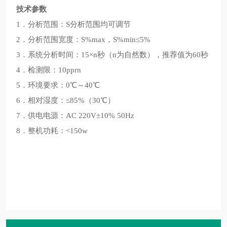
技术参数
1．分析范围：S分析范围均可调节
2．分析范围宽度：S%max，S%min≤5%
3．系统分析时间：15×n秒（n为自然数），推荐值为60秒
4．检测限：10pprn
5．环境要求：0℃～40℃
6．相对湿度：≤85%（30℃）
7．供电电源：AC 220V±10% 50Hz
8．整机功耗：<150w