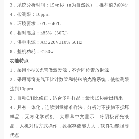
3．系统分析时间：15×n秒（n为自然数），推荐值为60秒
4．检测限：10pprn
5．环境要求：0℃～40℃
6．相对湿度：≤85%（30℃）
7．供电电源：AC 220V±10% 50Hz
8．整机功耗：<150w
功能特点
1．采用小型X光管做激发源，不含同位素放射源
2．采用薄窗充气正比计数管和特殊的光路系统，使检测限
达到10pprn
3．自动C/H比修正，适合多种样品；最快15秒给出结果
4．具有一体化，连续测量标准样法，分析时不接触不损坏
样品，无毒化学试剂，大屏幕中文显示，冷阴极背光液
晶，人机对话方式操作，数据存储能力大，软件功能强等
优点