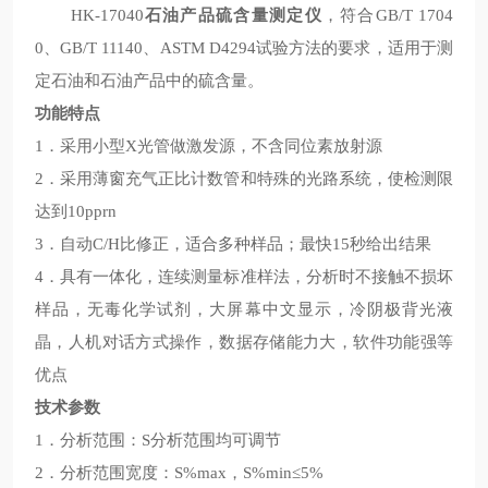
HK-17040
石油产品硫含量测定仪
，符合GB/T 1704
0、GB/T 11140、ASTM D4294试验方法的要求，适用于测
定石油和石油产品中的硫含量。
功能特点
1．采用小型X光管做激发源，不含同位素放射源
2．采用薄窗充气正比计数管和特殊的光路系统，使检测限
达到10pprn
3．自动C/H比修正，适合多种样品；最快15秒给出结果
4．具有一体化，连续测量标准样法，分析时不接触不损坏
样品，无毒化学试剂，大屏幕中文显示，冷阴极背光液
晶，人机对话方式操作，数据存储能力大，软件功能强等
优点
技术参数
1．分析范围：S分析范围均可调节
2．分析范围宽度：S%max，S%min≤5%