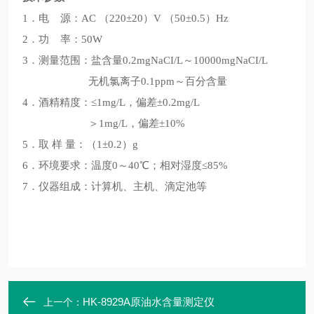
1．电 源：AC （220±20）V （50±0.5）Hz
2．功 率：50W
3．测量范围：盐含量0.2mgNaCI/L～10000mgNaCI/L
无机氯离子0.1ppm～百分含量
4．酒精精度：≤1mg/L，偏差±0.2mg/L
＞1mg/L，偏差±10%
5．取 样 量：（1±0.2）g
6．环境要求：温度0～40℃；相对湿度≤85%
7．仪器组成：计算机、主机、滴定池等
HK-8929A原油水含量测定仪
上一个：