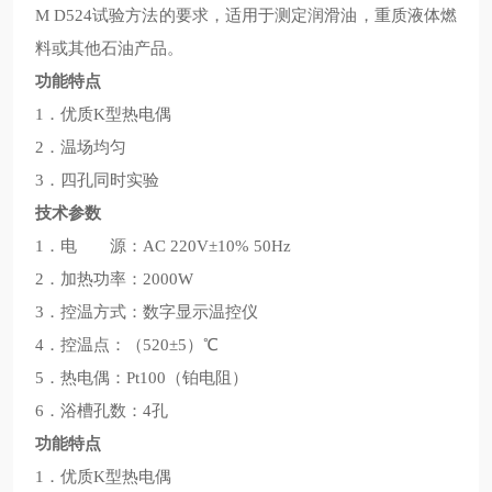
M D524试验方法的要求，适用于测定润滑油，重质液体燃
料或其他石油产品。
功能特点
1．优质K型热电偶
2．温场均匀
3．四孔同时实验
技术参数
1．电 源：AC 220V±10% 50Hz
2．加热功率：2000W
3．控温方式：数字显示温控仪
4．控温点：（520±5）℃
5．热电偶：Pt100（铂电阻）
6．浴槽孔数：4孔
功能特点
1．优质K型热电偶