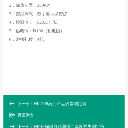
2．加热功率：2000W
3．控温方式：数字显示温控仪
4．控温点：（520±5）℃
5．热电偶：Pt100（铂电阻）
6．浴槽孔数：4孔
HK-268石油产品残炭测定器
上一个：
返回列表
HK-0059B自动润滑油蒸发损失测定仪
下一个：