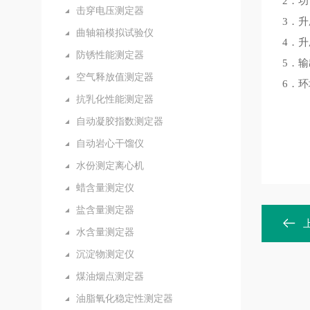
2．
击穿电压测定器
3．升
曲轴箱模拟试验仪
4．升
防锈性能测定器
5．输
空气释放值测定器
6．环
抗乳化性能测定器
自动凝胶指数测定器
自动岩心干馏仪
水份测定离心机
蜡含量测定仪
盐含量测定器
水含量测定器
沉淀物测定仪
煤油烟点测定器
油脂氧化稳定性测定器