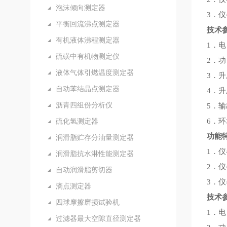
泡沫倾向测定器
3．
平衡回流沸点测定器
技术
有机液体沸程测定器
1．电
硫磺中有机物测定仪
2．
液体气体引燃温度测定器
3．升
自动苯结晶点测定器
4．升
沥青四组份分析仪
5．输
硫化氢测定器
6．环
功能
润滑脂贮存分油量测定器
1．
润滑脂抗水淋性能测定器
2．
自动润滑脂剪切器
3．
滴点测定器
技术
四球摩擦磨损试验机
1．电
过滤器最大空隙直径测定器