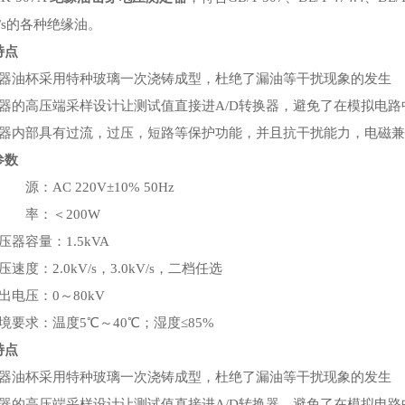
²/s的各种绝缘油。
特点
仪器油杯采用特种玻璃一次浇铸成型，杜绝了漏油等干扰现象的发生
仪器的高压端采样设计让测试值直接进A/D转换器，避免了在模拟电
仪器内部具有过流，过压，短路等保护功能，并且抗干扰能力，电磁
参数
 源：AC 220V±10% 50Hz
功 率：＜200W
压器容量：1.5kVA
压速度：2.0kV/s，3.0kV/s，二档任选
出电压：0～80kV
境要求：温度5℃～40℃；湿度≤85%
特点
仪器油杯采用特种玻璃一次浇铸成型，杜绝了漏油等干扰现象的发生
仪器的高压端采样设计让测试值直接进A/D转换器，避免了在模拟电