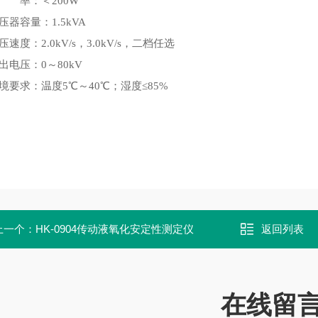
功 率：＜200W
压器容量：1.5kVA
压速度：2.0kV/s，3.0kV/s，二档任选
出电压：0～80kV
境要求：温度5℃～40℃；湿度≤85%
上一个：
HK-0904传动液氧化安定性测定仪
返回列表
在线留