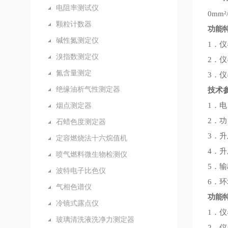
电阻率测试仪
0mm
颗粒计数器
功能
碱性氮测定仪
1．
溴指数测定仪
2．
氮含量测定
3．
绝缘油析气性测定器
技术
烟点测定器
1．电
2．
石蜡色度测定器
3．升
定容燃烧法十六烷值机
4．升
喷气燃料微生物检测仪
5．输
波特电子比色仪
6．环
气相色谱仪
功能
冷镜式露点仪
1．
玻璃清洗液洗净力测定器
2．