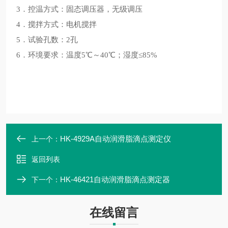
3．控温方式：固态调压器，无级调压
4．搅拌方式：电机搅拌
5．试验孔数：2孔
6．环境要求：温度5℃～40℃；湿度≤85%
HK-4929A自动润滑脂滴点测定仪
上一个：
返回列表
HK-46421自动润滑脂滴点测定器
下一个：
在线留言