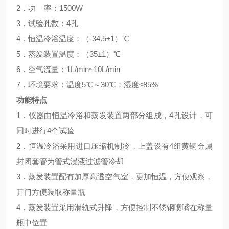
2．功
率：
1500W
3．试验孔数：4孔
4．恒温冷浴温度：（-34.5±1）℃
5．蒸发装置温度：（35±1）℃
6．空气流量：1L/min~10L/min
7．环境要求：温度5℃～30℃；湿度≤85%
功能特点
1．仪器由恒温冷浴和蒸发装置两部分组成，4孔设计，可
同时进行4个试验
2．恒温冷浴采用进口压缩机制冷，上盖设有4组黄铜金属
封闭套管为管式浸液过滤管冷却
3．蒸发装置配有加厚高透空气室，更加恒温，方便观察，
开门方便装取称量瓶
4．蒸发装置采用滑轨式升降，方便控制不锈钢喷嘴在称量
瓶中位置