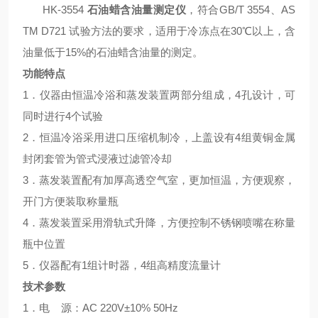
HK-3554
石油蜡含油量测定仪
，符合
GB/T
3554、
AS
TM D721 试
验方法的要求，适用于冷冻点在30℃以上，含
油量低于15%的石油蜡含油量的测定。
功能特点
1．仪器由恒温冷浴和蒸发装置两部分组成，4孔设计，可
同时进行4个试验
2．恒温冷浴采用进口压缩机制冷，上盖设有4组黄铜金属
封闭套管为管式浸液过滤管冷却
3．蒸发装置配有加厚高透空气室，更加恒温，方便观察，
开门方便装取称量瓶
4．蒸发装置采用滑轨式升降，方便控制不锈钢喷嘴在称量
瓶中位置
5
．仪器配有
1组计时器，4组高精度流量计
技术参数
1．电
源：
AC 220V±10% 50Hz