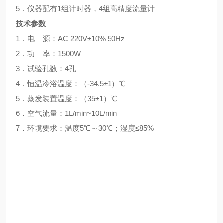
5
．仪器配有
1组计时器，4组高精度流量计
技术参数
1．电
源：
AC 220V±10% 50Hz
2．功
率：
1500W
3．试验孔数：4孔
4．恒温冷浴温度：（-34.5±1）℃
5．蒸发装置温度：（35±1）℃
6．空气流量：1L/min~10L/min
7．环境要求：温度5℃～30℃；湿度≤85%