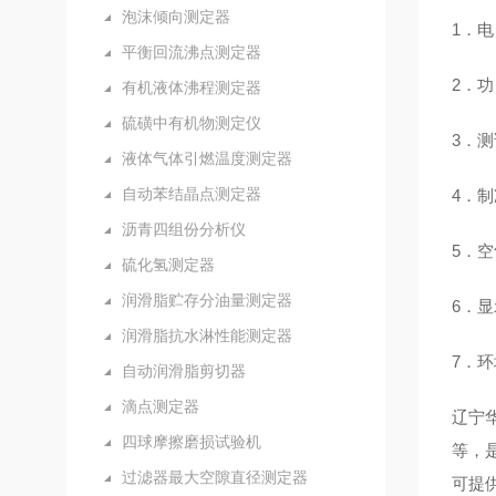
泡沫倾向测定器
1．电
平衡回流沸点测定器
2．功
有机液体沸程测定器
硫磺中有机物测定仪
3．测
液体气体引燃温度测定器
自动苯结晶点测定器
4．
沥青四组份分析仪
5．空
硫化氢测定器
润滑脂贮存分油量测定器
6．显
润滑脂抗水淋性能测定器
7．环
自动润滑脂剪切器
滴点测定器
辽宁
四球摩擦磨损试验机
等，
过滤器最大空隙直径测定器
可提