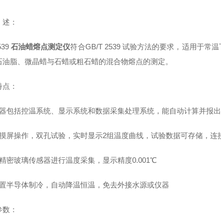
述：
539
石油蜡熔点测定仪
符合GB/T 2539 试验方法的要求，适用
石油脂、微晶蜡与石蜡或粗石蜡的混合物熔点的测定。
特点：
仪器包括控温系统、显示系统和数据采集处理系统，能自动计算并报
触摸屏操作，双孔试验，实时显示2组温度曲线，试验数据可存储，连接l
精密玻璃传感器进行温度采集，显示精度0.001℃
内置半导体制冷，自动降温恒温，免去外接水源或仪器
参数：