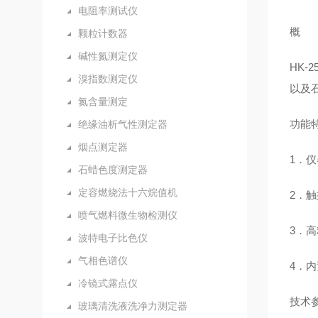
电阻率测试仪
概 
颗粒计数器
碱性氮测定仪
HK-2
溴指数测定仪
以及
氮含量测定
功能
绝缘油析气性测定器
烟点测定器
1．
石蜡色度测定器
定容燃烧法十六烷值机
2．
喷气燃料微生物检测仪
3．高
波特电子比色仪
气相色谱仪
4．
冷镜式露点仪
技术
玻璃清洗液洗净力测定器