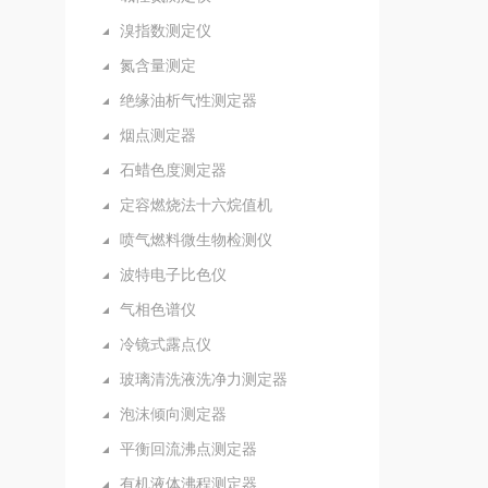
溴指数测定仪
氮含量测定
绝缘油析气性测定器
烟点测定器
石蜡色度测定器
定容燃烧法十六烷值机
喷气燃料微生物检测仪
波特电子比色仪
气相色谱仪
冷镜式露点仪
玻璃清洗液洗净力测定器
泡沫倾向测定器
平衡回流沸点测定器
有机液体沸程测定器