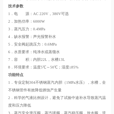
技术参数
1．电 源：AC 220V，380V可选
2．加热功率：6000W
3．蒸汽压力：0.4MPa
4．缺水报警：声光报警补水
5．安全阀起跳压力：0.6MPa
6．水质要求：纯净水或蒸馏水
7．容 积：内胆22L，水槽13L
8．环境要求：温度5℃～50℃；湿度≤85%
功能特点
1．专业定制304不锈钢蒸汽内胆（1MPa水压），水槽，全
不锈钢管件有效降低锈蚀产生量
2．科学的气液比例设计，避免了试验中途补水导致蒸汽温
度和压力降低
3．蒸汽安全泄压阀，蒸汽球阀，蒸汽稳压阀，放水阀，逆