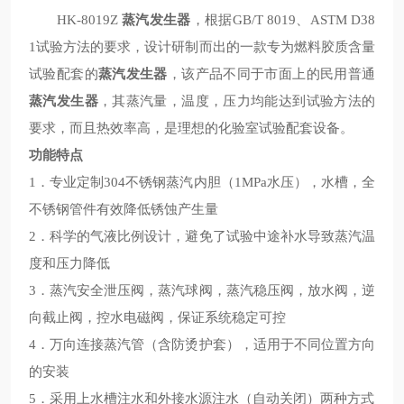
蒸汽发生器
HK-8019Z
，根据GB/T 8019、ASTM D38
1试验方法的要求，设计研制而出的一款专为燃料胶质含量
试验配套的
蒸汽发生器
，该产品不同于市面上的民用普通
蒸汽发生器
，其蒸汽量，温度，压力均能达到试验方法的
要求，而且热效率高，是理想的化验室试验配套设备。
功能特点
1．专业定制304不锈钢蒸汽内胆（1MPa水压），水槽，全
不锈钢管件有效降低锈蚀产生量
2．科学的气液比例设计，避免了试验中途补水导致蒸汽温
度和压力降低
3．蒸汽安全泄压阀，蒸汽球阀，蒸汽稳压阀，放水阀，逆
向截止阀，控水电磁阀，保证系统稳定可控
4．万向连接蒸汽管（含防烫护套），适用于不同位置方向
的安装
5．采用上水槽注水和外接水源注水（自动关闭）两种方式