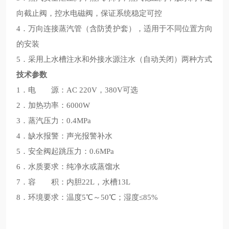
向截止阀，控水电磁阀，保证系统稳定可控
4．万向连接蒸汽管（含防烫护套），适用于不同位置方向
的安装
5．采用上水槽注水和外接水源注水（自动关闭）两种方式
技术参数
1．电 源：AC 220V，380V可选
2．加热功率：6000W
3．蒸汽压力：0.4MPa
4．缺水报警：声光报警补水
5．安全阀起跳压力：0.6MPa
6．水质要求：纯净水或蒸馏水
7．容 积：内胆22L，水槽13L
8．环境要求：温度5℃～50℃；湿度≤85%